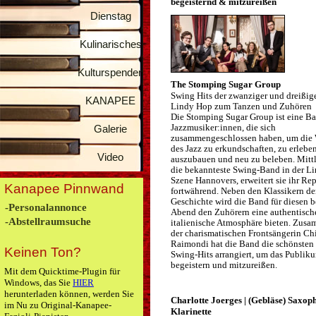
begeisternd & mitzureißen
Dienstag
Kulinarisches
Kulturspenden
The Stomping Sugar Group
Swing Hits der zwanziger und dreißige
KANAPEE
Lindy Hop zum Tanzen und Zuhören
Die Stomping Sugar Group ist eine B
Jazzmusiker:innen, die sich
Galerie
zusammengeschlossen haben, um die 
des Jazz zu erkundschaften, zu erleben
Video
auszubauen und neu zu beleben. Mittl
die bekannteste Swing-Band in der L
Szene Hannovers, erweitert sie ihr Rep
Kanapee Pinnwand
fortwährend. Neben den Klassikern de
Geschichte wird die Band für diesen 
-Personalannonce
Abend den Zuhörern eine authentisch
-Abstellraumsuche
italienische Atmosphäre bieten. Zus
der charismatischen Frontsängerin Ch
Raimondi hat die Band die schönsten 
Keinen Ton?
Swing-Hits arrangiert, um das Publik
begeistern und mitzureißen.
Mit dem Quicktime-Plugin für
Windows, das Sie
HIER
herunterladen können, werden Sie
Charlotte Joerges | (Gebläse) Saxop
im Nu zu Original-Kanapee-
Klarinette