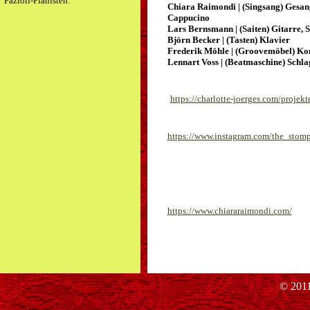
Fazioli-Pianisten.
Chiara Raimondi | (Singsang) Gesa
Cappucino
Lars Bernsmann | (Saiten) Gitarre,
Björn Becker | (Tasten) Klavier
Frederik Möhle | (Groovemöbel) Ko
Lennart Voss | (Beatmaschine) Schl
https://charlotte-joerges.com/projekt
https://www.instagram.com/the_stom
https://www.chiararaimondi.com/

© 2011