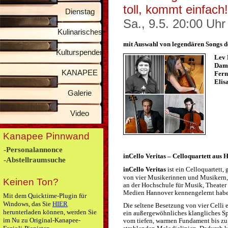
toll, kommt einfach!
Dienstag
Sa., 9.5. 20:00 Uhr
Kulinarisches
mit Auswahl von legendären Songs d
Kulturspenden
Lev 
Damj
KANAPEE
Fern
Elis
Galerie
Video
Kanapee Pinnwand
-Personalannonce
inCello Veritas – Celloquartett aus
-Abstellraumsuche
inCello Veritas
ist ein Celloquartett,
von vier Musikerinnen und Musikern, 
Keinen Ton?
an der Hochschule für Musik, Theater
Medien Hannover kennengelernt habe
Mit dem Quicktime-Plugin für
Windows, das Sie
HIER
Die seltene Besetzung von vier Celli e
herunterladen können, werden Sie
ein außergewöhnliches klangliches S
im Nu zu Original-Kanapee-
vom tiefen, warmen Fundament bis zu