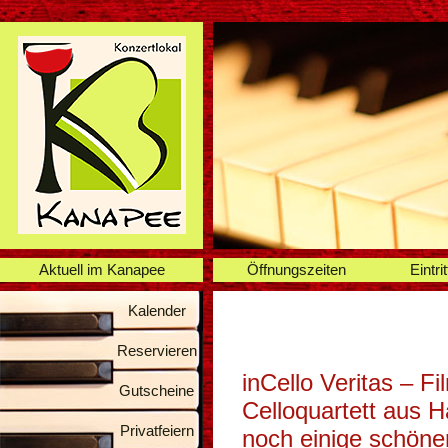
Aktuell im Kanapee
Öffnungszeiten
Eintrit
Kalender
Reservieren
inCello Veritas – F
Gutscheine
Celloquartett aus 
Privatfeiern
noch einige schönen