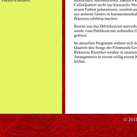
Fazioli-Pianisten.
strahlenden Melodielinien. Dadurch 
CelloQuartett nicht nur klassische We
neuen Farben präsentieren, sondern a
aus anderen Genres in kammermusikal
Präzision erlebbar machen.
Bereits war das Debütkonzert ausverk
wurde vom Publikum mit stehenden O
gefeiert.
Im aktuellen Programm widmet sich d
Quartett den Songs der Filmmusik-Ges
Bekannte Klassiker werden in unseren
Arrangements in einem völlig neuen 
hörbar.
© 2011