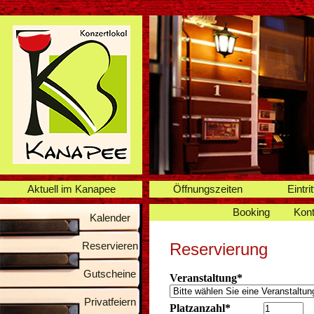
Aktuell im Kanapee
Öffnungszeiten
Eintrit
Booking
Kont
Kalender
Reservieren
Reservierung
Gutscheine
Veranstaltung*
Privatfeiern
Platzanzahl*