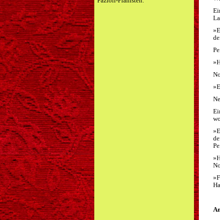
Fazioli-Pianisten.
Ei
La
»E
de
Pe
»H
No
»E
Ne
Ei
wo
»E
de
Pe
»H
No
»F
Ha
Am