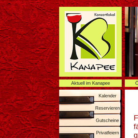
Aktuell im Kanapee
Ö
Kalender
Reservieren
F
Gutscheine
f
Privatfeiern
g