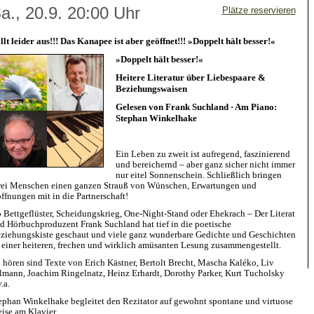
a., 20.9. 20:00 Uhr
Plätze reservieren
llt leider aus!!! Das Kanapee ist aber geöffnet!!! »Doppelt hält besser!«
»Doppelt hält besser!«
Heitere Literatur über Liebespaare &
Beziehungswaisen
Gelesen von Frank Suchland · Am Piano:
Stephan Winkelhake
Ein Leben zu zweit ist aufregend, faszinierend
und bereichernd – aber ganz sicher nicht immer
nur eitel Sonnenschein. Schließlich bringen
ei Menschen einen ganzen Strauß von Wünschen, Erwartungen und
ffnungen mit in die Partnerschaft!
 Bettgeflüster, Scheidungskrieg, One-Night-Stand oder Ehekrach – Der Literat
d Hörbuchproduzent Frank Suchland hat tief in die poetische
ziehungskiste geschaut und viele ganz wunderbare Gedichte und Geschichten
 einer heiteren, frechen und wirklich amüsanten Lesung zusammengestellt.
 hören sind Texte von Erich Kästner, Bertolt Brecht, Mascha Kaléko, Liv
lmann, Joachim Ringelnatz, Heinz Erhardt, Dorothy Parker, Kurt Tucholsky
.a.
ephan Winkelhake begleitet den Rezitator auf gewohnt spontane und virtuose
ise am Klavier.