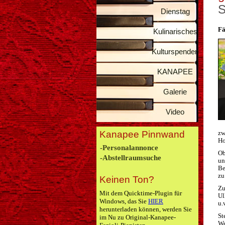
S
Dienstag
Fä
Kulinarisches
Kulturspenden
KANAPEE
Galerie
Video
Kanapee Pinnwand
zw
Ho
-Personalannonce
Ob
-Abstellraumsuche
un
Be
zu
Keinen Ton?
Zu
Mit dem Quicktime-Plugin für
Ul
Windows, das Sie
HIER
u.v
herunterladen können, werden Sie
St
im Nu zu Original-Kanapee-
We