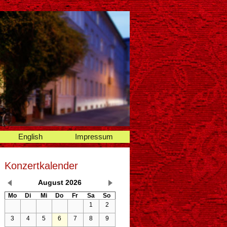
English
Impressum
Konzertkalender
August
2026
Mo
Di
Mi
Do
Fr
Sa
So
1
2
3
4
5
6
7
8
9