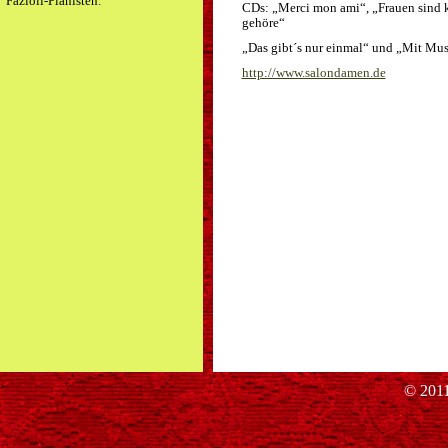
Fazioli-Pianisten.
CDs: „Merci mon ami“, „Frauen sind k
gehöre“
„Das gibt´s nur einmal“ und „Mit Musi
http://www.salondamen.de
© 2011