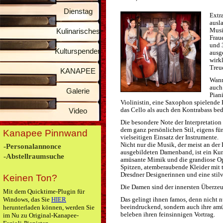
Dienstag
Extr
ausl
Musik
Kulinarisches
Fraue
und 3
Kulturspenden
ausg
wirk
Treue
KANAPEE
Wann
auch
Galerie
Pian
Violinistin, eine Saxophon spielende 
das Cello als auch den Kontrabass be
Video
Die besondere Note der Interpretation
dem ganz persönlichen Stil, eigens f
Kanapee Pinnwand
vielseitigen Einsatz der Instrumente.
Nicht nur die Musik, der meist an der
-Personalannonce
ausgebildeten Damenband, ist ein Kun
-Abstellraumsuche
amüsante Mimik und die grandiose Opti
Spitzen, atemberaubende Kleider mit t
Dresdner Designerinnen und eine stil
Keinen Ton?
Die Damen sind der innersten Überzeug
Mit dem Quicktime-Plugin für
Windows, das Sie
HIER
Das gelingt ihnen famos, denn nicht n
beeindruckend, sondern auch ihre am
herunterladen können, werden Sie
beleben ihren feinsinnigen Vortrag.
im Nu zu Original-Kanapee-