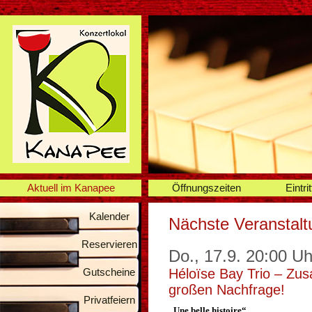
Aktuell im Kanapee
Öffnungszeiten
Eintrit
Kalender
Nächste Veranstal
Reservieren
Do., 17.9. 20:00 Uh
Gutscheine
Héloïse Bay Trio – Zus
großen Nachfrage!
Privatfeiern
„Une belle histoire“