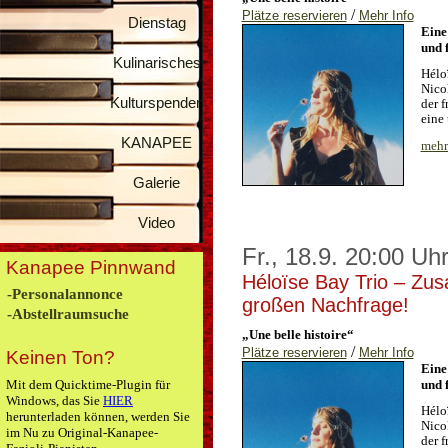
/
Plätze reservieren
Mehr Info
Dienstag
Eine
und 
Kulinarisches
Hélo
Nico
Kulturspenden
der 
eine
KANAPEE
mehr 
Galerie
Video
Fr., 18.9. 20:00 Uh
Kanapee Pinnwand
Héloïse Bay Trio – Zus
-Personalannonce
großen Nachfrage!
-Abstellraumsuche
„Une belle histoire“
/
Plätze reservieren
Mehr Info
Keinen Ton?
Eine
Mit dem Quicktime-Plugin für
und 
Windows, das Sie
HIER
Hélo
herunterladen können, werden Sie
Nico
im Nu zu Original-Kanapee-
der 