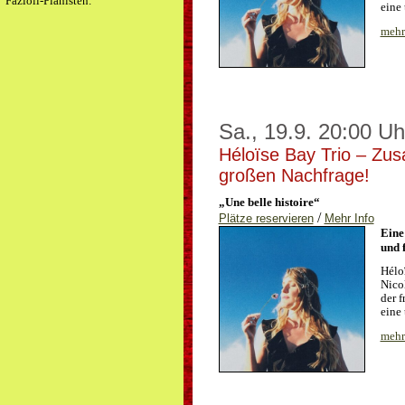
Fazioli-Pianisten.
eine
mehr 
Sa., 19.9. 20:00 Uh
Héloïse Bay Trio – Zus
großen Nachfrage!
„Une belle histoire“
/
Plätze reservieren
Mehr Info
Eine
und 
Hélo
Nico
der 
eine
mehr 