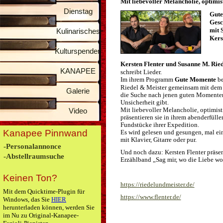
Mit liebevoller Melancholie, optim
Dienstag
Gute
Gesc
mit 
Kulinarisches
Kers
Kulturspenden
Kersten Flenter und Susanne M. Rie
KANAPEE
schreibt Lieder.
Im ihrem Programm
Gute Momente
be
Riedel & Meister gemeinsam mit dem 
Galerie
die Suche nach jenen guten Momenten,
Unsicherheit gibt.
Mit liebevoller Melancholie, optimi
Video
präsentieren sie in ihrem abenderfül
Fundstücke ihrer Expedition.
Kanapee Pinnwand
Es wird gelesen und gesungen, mal ein
mit Klavier, Gitarre oder pur.
-Personalannonce
Und noch dazu: Kersten Flenter präse
-Abstellraumsuche
Erzählband „Sag mir, wo die Liebe wo
Keinen Ton?
https://riedelundmeister.de/
Mit dem Quicktime-Plugin für
https://www.flenter.de/
Windows, das Sie
HIER
herunterladen können, werden Sie
im Nu zu Original-Kanapee-